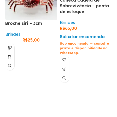
Caneca Cadeia de
Sobrevivência – ponta
de estoque
Brindes
Broche siri – 3cm
C
R$
65,00
Brindes
Solicitar encomenda
R$
25,00
B
Sob encomenda — consulte
prazo e disponibilidade no
WhatsApp.